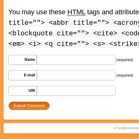
You may use these
HTML
tags and attribut
title=""> <abbr title=""> <acron
<blockquote cite=""> <cite> <cod
<em> <i> <q cite=""> <s> <strike
Name
(required)
E-mail
(required)
URI
A Sustentabili