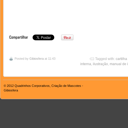
Posted by
Gibiosfera
at 11:43
Tagged with:
cartilha
interna
,
ilustração
,
manual de 
© 2012
Quadrinhos Corporativos, Criação de Mascotes -
Gibiosfera