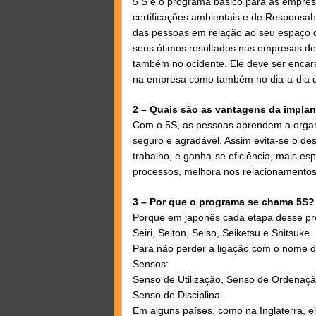
5 S é o programa básico para as empres
certificações ambientais e de Responsa
das pessoas em relação ao seu espaço d
seus ótimos resultados nas empresas de
também no ocidente. Ele deve ser encara
na empresa como também no dia-a-dia 
2 – Quais são as vantagens da impla
Com o 5S, as pessoas aprendem a organi
seguro e agradável. Assim evita-se o des
trabalho, e ganha-se eficiência, mais e
processos, melhora nos relacionamentos 
3 – Por que o programa se chama 5S?
Porque em japonês cada etapa desse pr
Seiri, Seiton, Seiso, Seiketsu e Shitsuke.
Para não perder a ligação com o nome do
Sensos:
Senso de Utilização, Senso de Ordenaçã
Senso de Disciplina.
Em alguns países, como na Inglaterra, 