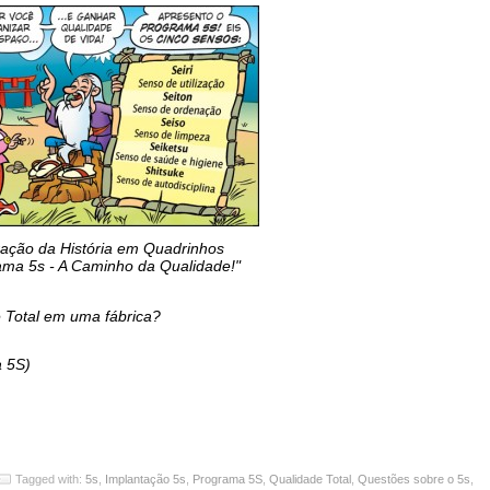
tração da História em Quadrinhos
ama 5s - A Caminho da Qualidade!"
e Total em uma fábrica?
a 5S)
Tagged with:
5s
,
Implantação 5s
,
Programa 5S
,
Qualidade Total
,
Questões sobre o 5s
,