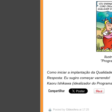
Ilus
"Progr
Como iniciar a implantação da Qualidad
Resposta: Eu sugiro começar varrendo!
Kaoru Ishikawa (idealizador do Program
Posted by
Gibiosfera
at 17:25