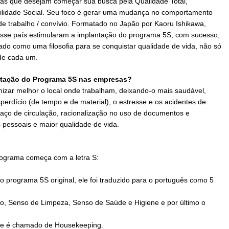
as que desejam começar sua busca pela Qualidade Total,
bilidade Social. Seu foco é gerar uma mudança no comportamento
e trabalho / convívio. Formatado no Japão por Kaoru Ishikawa,
sse país estimularam a implantação do programa 5S, com sucesso,
do como uma filosofia para se conquistar qualidade de vida, não só
de cada um.
ntação do Programa 5S nas empresas?
zar melhor o local onde trabalham, deixando-o mais saudável,
perdício (de tempo e de material), o estresse e os acidentes de
spaço de circulação, racionalização no uso de documentos e
pessoais e maior qualidade de vida.
ograma começa com a letra S:
 programa 5S original, ele foi traduzido para o português como 5
o, Senso de Limpeza, Senso de Saúde e Higiene e por último o
ele é chamado de Housekeeping.