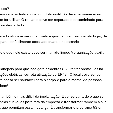
nsos?
m separar tudo o que for útil do inútil. Só deve permanecer no
te for utilizar. O restante deve ser separado e encaminhado para
o ou descartado.
derado útil deve ser organizado e guardado em seu devido lugar, de
para ser facilmente acessado quando necessário.
do o que nele existe deve ser mantido limpo. A organização auxilia
lanejado para que não gere acidentes (Ex.: retirar obstáculos na
es elétricas, correta utilização de EPI´s). O local deve ser bem
te possa ser saudável para o corpo e para a mente. As pessoas
mbém!
também o mais difícil da implantação! É conservar tudo o que se
 idéias e levá-las para fora da empresa e transformar também a sua
cais que permitam essa mudança. É transformar o programa 5S em