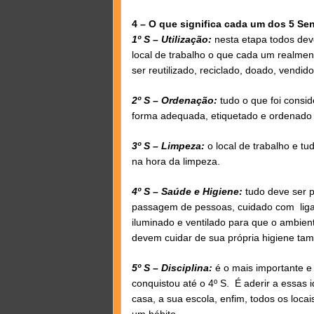
4 – O que significa cada um dos 5 Se
1º S – Utilização:
nesta etapa todos deve
local de trabalho o que cada um realmen
ser reutilizado, reciclado, doado, vendid
2º S – Ordenação:
tudo o que foi consi
forma adequada, etiquetado e ordenado 
3º S – Limpeza:
o local de trabalho e tu
na hora da limpeza.
4º S – Saúde e Higiene:
tudo deve ser p
passagem de pessoas, cuidado com ligaçõ
iluminado e ventilado para que o ambien
devem cuidar de sua própria higiene ta
5º S – Disciplina:
é o mais importante e 
conquistou até o 4º S. É aderir a essas
casa, a sua escola, enfim, todos os lo
um hábito.