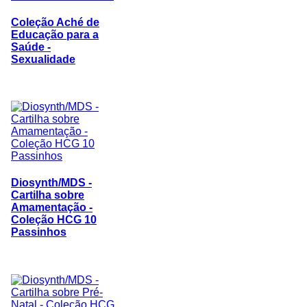
Coleção Aché de
Educação para a
Saúde -
Sexualidade
Diosynth/MDS -
Cartilha sobre
Amamentação -
Coleção HCG 10
Passinhos