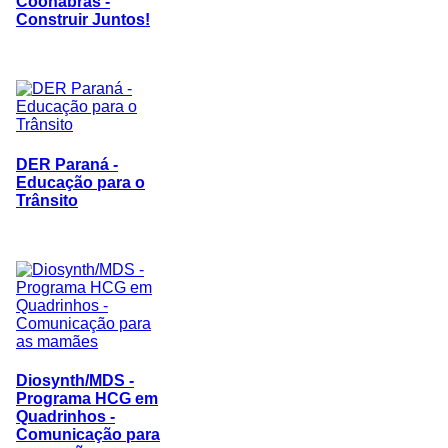
Coohabras -
Construir Juntos!
DER Paraná -
Educação para o
Trânsito
Diosynth/MDS -
Programa HCG em
Quadrinhos -
Comunicação para