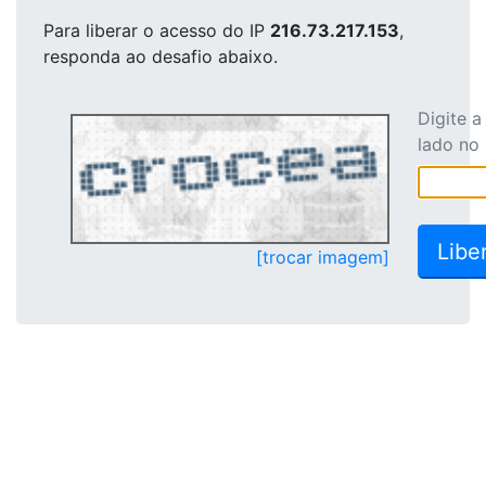
Para liberar o acesso
do IP
216.73.217.153
,
responda ao desafio abaixo.
Digite 
lado no
[trocar imagem]