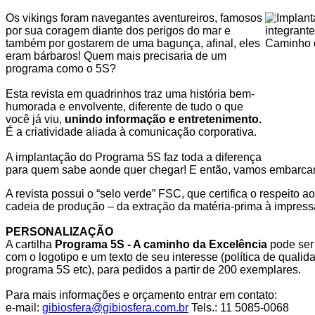
Os vikings foram navegantes aventureiros, famosos
por sua coragem diante dos perigos do mar e
também por gostarem de uma bagunça, afinal, eles
eram bárbaros! Quem mais precisaria de um
programa como o 5S?
Esta revista em quadrinhos traz uma história bem-
humorada e envolvente, diferente de tudo o que
você já viu,
unindo informação e entretenimento.
É a criatividade aliada à comunicação corporativa.
A implantação do Programa 5S faz toda a diferença
para quem sabe aonde quer chegar! E então, vamos embarcar
A revista possui o “selo verde” FSC, que certifica o respeito
cadeia de produção – da extração da matéria-prima à impressã
PERSONALIZAÇÃO
A cartilha
Programa 5S - A caminho da Excelência
pode ser
com o logotipo e um texto de seu interesse (política de qualid
programa 5S etc), para pedidos a partir de 200 exemplares.
Para mais informações e orçamento entrar em contato:
e-mail:
gibiosfera@gibiosfera.com.br
Tels.: 11 5085-0068