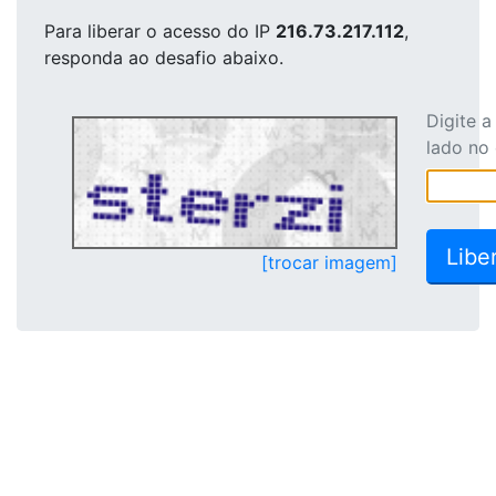
Para liberar o acesso
do IP
216.73.217.112
,
responda ao desafio abaixo.
Digite 
lado no
[trocar imagem]